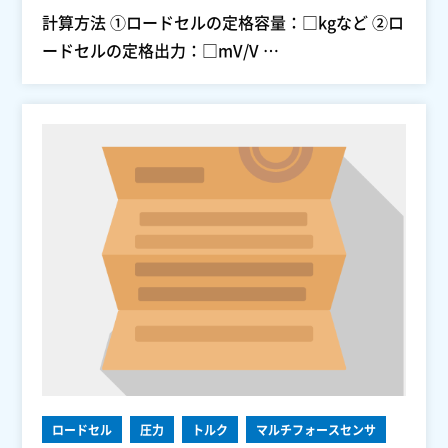
計算方法 ①ロードセルの定格容量：□kgなど ②ロ
ードセルの定格出力：□mV/V …
ロードセル
圧力
トルク
マルチフォースセンサ