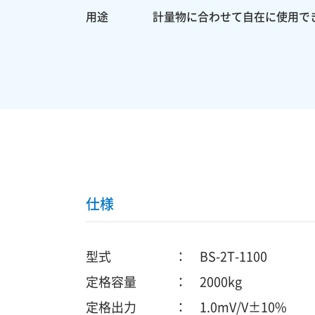
用途
計量物に合わせて自在に使用で
仕様
型式 ： BS-2T-1100
定格容量 ： 2000kg
定格出力 ： 1.0mV/V±10%