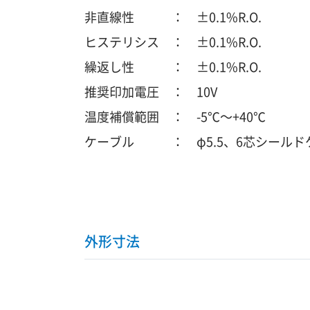
非直線性 ： ±0.1%R.O.
ヒステリシス ： ±0.1%R.O.
繰返し性 ： ±0.1%R.O.
推奨印加電圧 ： 10V
温度補償範囲 ： -5℃～+40℃
ケーブル ： φ5.5、6芯シール
外形寸法